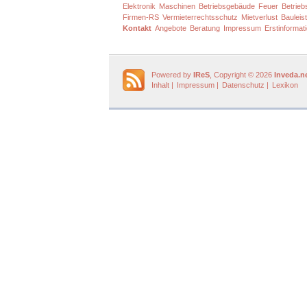
Elektronik
Maschinen
Betriebsgebäude
Feuer
Betrieb
Firmen-RS
Vermieterrechtsschutz
Mietverlust
Bauleis
Kontakt
Angebote
Beratung
Impressum
Erstinformat
Powered by
IReS
, Copyright © 2026
Inveda.n
Inhalt
|
Impressum
|
Datenschutz
|
Lexikon