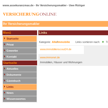
www.assekuranzmax.de - Ihr Versicherungsmakler - Uwe Rüttger
Ihr Versicherungsmakler
Menü
Links
Startseite
Kategorie:
Alle
/
Immobilie
Links sortieren nach:
Ti
Privat
www.immobilienscout24.de
Gewerbe
Kontakt
www.immonet.de
Immobilien, Häuser und Wohnungen
Startseite
Aktuelles
Dokumente
Gästebuch
Links
News
Wissenswertes