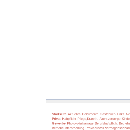
Startseite
Aktuelles
Dokumente
Gästebuch
Links
Ne
Privat
Haftpflicht
Pflege,Krankh.
Altersvorsorge
Kinde
Gewerbe
Photovoltaikanlage
Berufshaftpflicht
Betriebs
Betriebsunterbrechung
Praxisausfall
Vermögensschäd