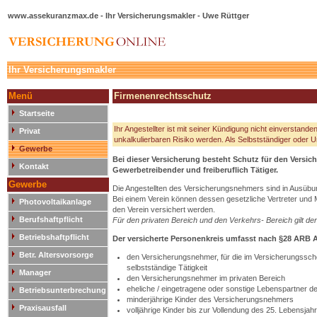
www.assekuranzmax.de - Ihr Versicherungsmakler - Uwe Rüttger
Ihr Versicherungsmakler
Menü
Firmenenrechtsschutz
Startseite
Ihr Angestellter ist mit seiner Kündigung nicht einverstande
Privat
unkalkulierbaren Risiko werden. Als Selbstständiger oder
Gewerbe
Bei dieser Versicherung besteht Schutz für den Versic
Kontakt
Gewerbetreibender und freiberuflich Tätiger.
Gewerbe
Die Angestellten des Versicherungsnehmers sind in Ausübung
Bei einem Verein können dessen gesetzliche Vertreter und M
Photovoltaikanlage
den Verein versichert werden.
Berufshaftpflicht
Für den privaten Bereich und den Verkehrs- Bereich gilt de
Betriebshaftpflicht
Der versicherte Personenkreis umfasst nach §28 ARB 
Betr. Altersvorsorge
den Versicherungsnehmer, für die im Versicherungsschei
selbstständige Tätigkeit
Manager
den Versicherungsnehmer im privaten Bereich
eheliche / eingetragene oder sonstige Lebenspartner 
Betriebsunterbrechung
minderjährige Kinder des Versicherungsnehmers
Praxisausfall
volljährige Kinder bis zur Vollendung des 25. Lebensjahr