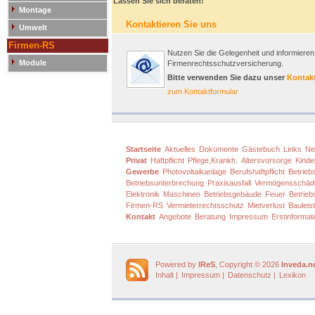
Lassen Sie sich beraten!
Montage
Kontaktieren Sie uns
Umwelt
Firmen-RS
Nutzen Sie die Gelegenheit und informieren 
Module
Firmenrechtsschutzversicherung.
Bitte verwenden Sie dazu unser
Kontak
zum Kontaktformular
Startseite
Aktuelles
Dokumente
Gästebuch
Links
Ne
Privat
Haftpflicht
Pflege,Krankh.
Altersvorsorge
Kinde
Gewerbe
Photovoltaikanlage
Berufshaftpflicht
Betriebs
Betriebsunterbrechung
Praxisausfall
Vermögensschäd
Elektronik
Maschinen
Betriebsgebäude
Feuer
Betrieb
Firmen-RS
Vermieterrechtsschutz
Mietverlust
Bauleis
Kontakt
Angebote
Beratung
Impressum
Erstinformat
Powered by
IReS
, Copyright © 2026
Inveda.n
Inhalt
|
Impressum
|
Datenschutz
|
Lexikon