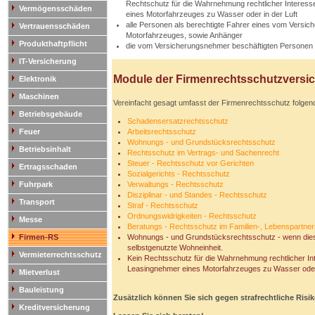
Rechtschutz für die Wahrnehmung rechtlicher Interesse
Vermögensschäden
eines Motorfahrzeuges zu Wasser oder in der Luft
alle Personen als berechtigte Fahrer eines vom Versi
Vertrauensschäden
Motorfahrzeuges, sowie Anhänger
Produkthaftpflicht
die vom Versicherungsnehmer beschäftigten Personen in 
IT-Versicherung
Module der Firmenrechtsschutzversi
Elektronik
Maschinen
Vereinfacht gesagt umfasst der Firmenrechtsschutz folge
Betriebsgebäude
Schadensersatzrechtsschutz
Feuer
Arbeitsrechtsschutz
Wohnungs - und Grundstücksrechtsschutz
Betriebsinhalt
Rechtsschutz im Vertrags- und Sachenrecht
Steuer - Rechtsschutz vor Gerichten
Ertragsschaden
Sozialgerichts - Rechtsschutz
Fuhrpark
Verwaltungs - Rechtsschutz
Disziplinar - und Standes - Rechtsschutz
Transport
Straf - Rechtsschutz
Ordnungswidrigkeiten - Rechtsschutz
Messe
Beratungs - Rechtsschutz im Familien-, Lebenspartner
Firmen-RS
Wohnungs - und Grundstücksrechtsschutz - wenn dies b
selbstgenutzte Wohneinheit.
Vermieterrechtsschutz
Kein Rechtsschutz für die Wahrnehmung rechtlicher Int
Leasingnehmer eines Motorfahrzeuges zu Wasser oder 
Mietverlust
Bauleistung
Zusätzlich können Sie sich gegen strafrechtliche Risi
Kreditversicherung