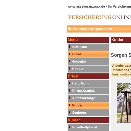
www.assekuranzmax.de - Ihr Versicherun
Ihr Versicherungsmakler
Menü
Kinder
Startseite
Privat
Sorgen Si
Gewerbe
Unvorhergese
Kontakt
Deshalb sollte
Ihres Kindes 
Privat
Haftpflicht
Pflege,Krankh.
Altersvorsorge
Kinder
Senioren
Kinder
Privathaftpflicht