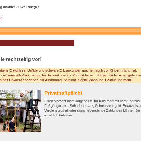
gsmakler - Uwe Rüttger
e rechtzeitig vor!
hene Ereignisse, Unfälle und schwere Erkrankungen machen auch vor Kindern nicht Halt.
 die finanzielle Absicherung für Ihr Kind oberste Priorität haben. Sorgen Sie für einen guten fin
in das Erwachsenenleben: für Ausbildung, Studium, eigene Wohnung, Familie und mehr!
Privathaftpflicht
Einen Moment nicht aufgepasst: Ihr Kind fährt mit dem Fahrrad
Fußgänger an... Schadenersatz, Schmerzensgeld, Ersatzleistu
Verdienstausfall oder sogar lebenslange Zahlungen können Sie f
erheblich belasten.