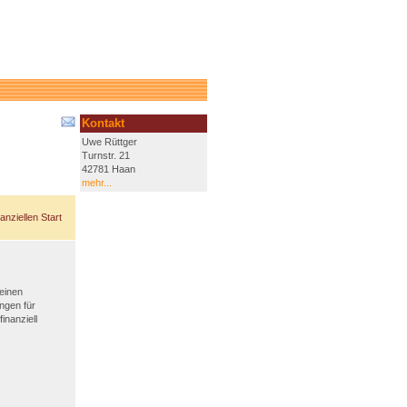
Kontakt
Uwe Rüttger
Turnstr. 21
42781 Haan
mehr...
anziellen Start
 einen
ngen für
inanziell