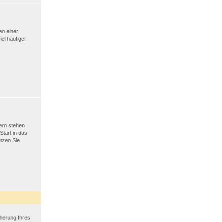
en einer
iel häufiger
tern stehen
Start in das
tzen Sie
cherung Ihres