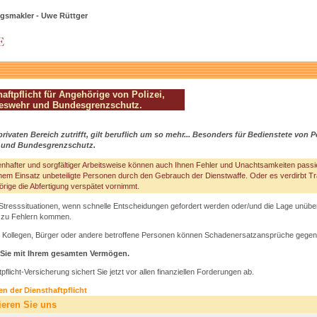
gsmakler - Uwe Rüttger
haftpflicht für Angehörige von Polizei,
deswehr und Bundesgrenzschutz.
rivaten Bereich zutrifft, gilt beruflich um so mehr... Besonders für Bedienstete von Pol
und Bundesgrenzschutz.
nhafter und sorgfältiger Arbeitsweise können auch Ihnen Fehler und Unachtsamkeiten passier
einem Einsatz unbeteiligte Personen durch den Gebrauch der Dienstwaffe. Oder es verdirbt Tr
örige die Abfertigung verspätet vornimmt.
Stresssituationen, wenn schnelle Entscheidungen gefordert werden oder/und die Lage unübersi
t zu Fehlern kommen.
r, Kollegen, Bürger oder andere betroffene Personen können Schadenersatzansprüche gegen
 Sie mit Ihrem gesamten Vermögen.
tpflicht-Versicherung sichert Sie jetzt vor allen finanziellen Forderungen ab.
en der Diensthaftpflicht
ieren Sie uns