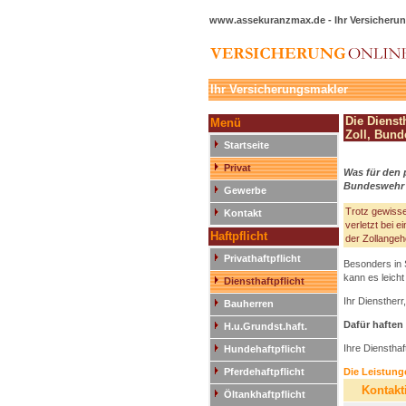
www.assekuranzmax.de - Ihr Versicherun
Ihr Versicherungsmakler
Die Dienst
Menü
Zoll, Bun
Startseite
Privat
Was für den p
Bundeswehr 
Gewerbe
Trotz gewisse
Kontakt
verletzt bei 
Haftpflicht
der Zollangeh
Privathaftpflicht
Besonders in 
kann es leich
Diensthaftpflicht
Ihr Diensther
Bauherren
Dafür haften
H.u.Grundst.haft.
Ihre Diensthaf
Hundehaftpflicht
Pferdehaftpflicht
Die Leistung
Kontakt
Öltankhaftpflicht