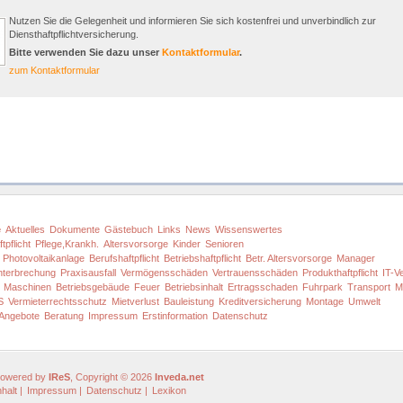
Nutzen Sie die Gelegenheit und informieren Sie sich kostenfrei und unverbindlich zur
Diensthaftpflichtversicherung.
Bitte verwenden Sie dazu unser
Kontaktformular
.
zum Kontaktformular
e
Aktuelles
Dokumente
Gästebuch
Links
News
Wissenswertes
tpflicht
Pflege,Krankh.
Altersvorsorge
Kinder
Senioren
Photovoltaikanlage
Berufshaftpflicht
Betriebshaftpflicht
Betr. Altersvorsorge
Manager
nterbrechung
Praxisausfall
Vermögensschäden
Vertrauensschäden
Produkthaftpflicht
IT-V
Maschinen
Betriebsgebäude
Feuer
Betriebsinhalt
Ertragsschaden
Fuhrpark
Transport
M
S
Vermieterrechtsschutz
Mietverlust
Bauleistung
Kreditversicherung
Montage
Umwelt
Angebote
Beratung
Impressum
Erstinformation
Datenschutz
owered by
IReS
, Copyright © 2026
Inveda.net
nhalt
|
Impressum
|
Datenschutz
|
Lexikon