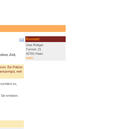
Kontakt
Uwe Rüttger
Turnstr. 21
42781 Haan
izei, Zoll,
mehr...
en. Ein Polizist
ansportgut, weil
chtlich ist,
 Sie erheben.