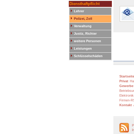
Diensthaftpflicht
Lehrer
Polizei, Zoll
Verwaltung
Justiz, Richter
weitere Personen
Leistungen
Schlüsselschäden
Startseit
Privat
Haf
Gewerbe
Betriebsu
Elektronik
Firmen-R
Kontakt
P
I